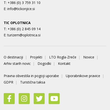
T:
+386 (0) 3 759 31 10
E:
info@tickonjice.si
TIC OPLOTNICA
T:
+386 (0) 2 845 09 14
E:
turizem@oplotnica.si
O destinaciji
Projekti
LTO Rogla-Zreče
Novice
Arhiv starih novic
Dogodki
Kontakt
Pravna obvestila in pogoji uporabe
Uporabnikove pravice
GDPR
Turistična taksa