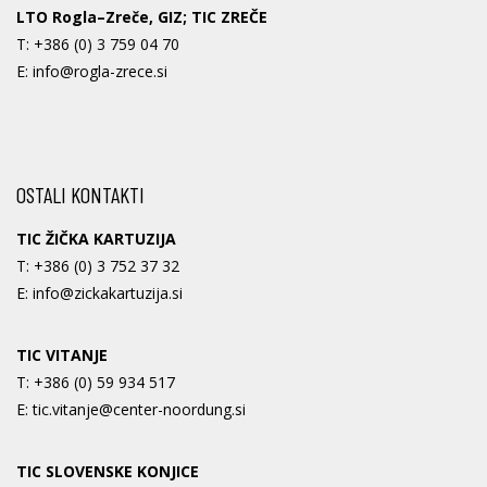
LTO Rogla–Zreče, GIZ; TIC ZREČE
T:
+386 (0) 3 759 04 70
E:
info@rogla-zrece.si
OSTALI KONTAKTI
TIC ŽIČKA KARTUZIJA
T:
+386 (0) 3 752 37 32
E:
info@zickakartuzija.si
TIC VITANJE
T:
+386 (0) 59 934 517
E:
tic.vitanje@center-noordung.si
TIC SLOVENSKE KONJICE