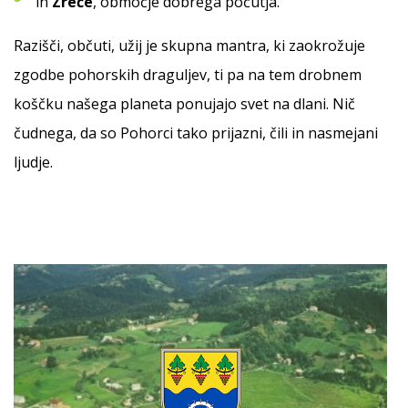
in
Zreče
, območje dobrega počutja.
Razišči, občuti, užij je skupna mantra, ki zaokrožuje
zgodbe pohorskih draguljev, ti pa na tem drobnem
koščku našega planeta ponujajo svet na dlani. Nič
čudnega, da so Pohorci tako prijazni, čili in nasmejani
ljudje.