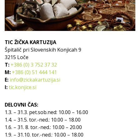
TIC ŽIČKA KARTUZIJA
Špitalič pri Slovenskih Konjicah 9
3215 Loče
T:
+386 (0) 3 752 37 32
M:
+386 (0) 51 444 141
E:
info@zickakartuzija.si
I:
tic.konjice.si
DELOVNI ČAS:
1.3. – 31.3. pet.sob.ned: 10.00 – 16.00
1.4. – 31.5. tor.-ned.: 10.00 – 18.00
1.6. – 31. 8. tor.-ned.: 10.00 – 20.00
1.9. – 31.10. tor.-ned.: 10.00 – 18.00