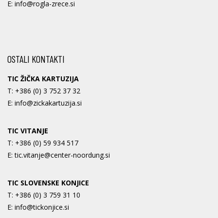
E:
info@rogla-zrece.si
OSTALI KONTAKTI
TIC ŽIČKA KARTUZIJA
T:
+386 (0) 3 752 37 32
E:
info@zickakartuzija.si
TIC VITANJE
T:
+386 (0) 59 934 517
E:
tic.vitanje@center-noordung.si
TIC SLOVENSKE KONJICE
T:
+386 (0) 3 759 31 10
E:
info@tickonjice.si