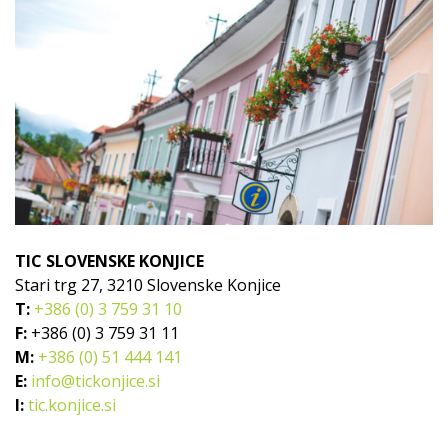
TIC SLOVENSKE KONJICE
Stari trg 27, 3210 Slovenske Konjice
T:
+386 (0) 3 759 31 10
F:
+386 (0) 3 759 31 11
M:
+386 (0) 51 444 141
E:
info@tickonjice.si
I:
tic.konjice.si