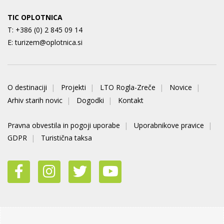
TIC OPLOTNICA
T:
+386 (0) 2 845 09 14
E:
turizem@oplotnica.si
O destinaciji
Projekti
LTO Rogla-Zreče
Novice
Arhiv starih novic
Dogodki
Kontakt
Pravna obvestila in pogoji uporabe
Uporabnikove pravice
GDPR
Turistična taksa