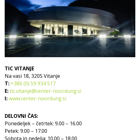
TIC VITANJE
Na vasi 18, 3205 Vitanje
T:
+386 (0) 59 934 517
E:
tic.vitanje@center-noordung.si
I:
www.center-noordung.si
DELOVNI ČAS:
Ponedeljek – četrtek: 9.00 – 16.00
Petek: 9.00 – 17.00
Sobota in nedelja: 10.00 – 18.00