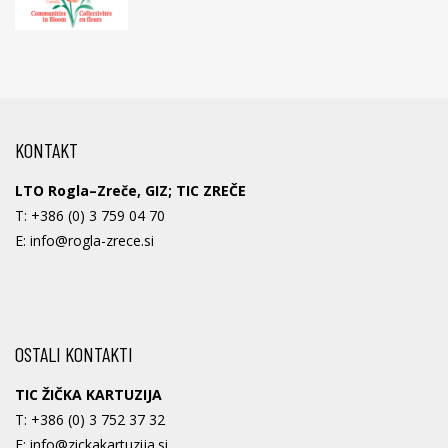
KONTAKT
LTO Rogla–Zreče, GIZ; TIC ZREČE
T:
+386 (0) 3 759 04 70
E:
info@rogla-zrece.si
OSTALI KONTAKTI
TIC ŽIČKA KARTUZIJA
T:
+386 (0) 3 752 37 32
E:
info@zickakartuzija.si