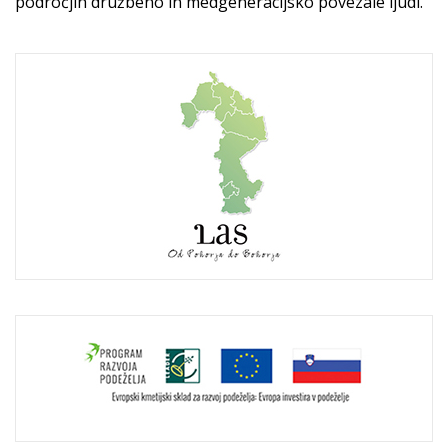
področjih družbeno in medgeneracijsko povezale ljudi.