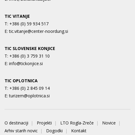
TIC VITANJE
T:
+386 (0) 59 934 517
E:
tic.vitanje@center-noordung.si
TIC SLOVENSKE KONJICE
T:
+386 (0) 3 759 31 10
E:
info@tickonjice.si
TIC OPLOTNICA
T:
+386 (0) 2 845 09 14
E:
turizem@oplotnica.si
O destinaciji
Projekti
LTO Rogla-Zreče
Novice
Arhiv starih novic
Dogodki
Kontakt