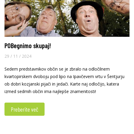
POBegnimo skupaj!
29 / 11 / 2024
Sedem predstavnikov občin se je zbralo na odločilnem
kvartopirskem dvoboju pod lipo na Ipavčevem vrtu v Šentjurju
ob dobri kozjanski pijači in jedači. Karte naj odločijo, katera
izmed sedmih občin ima najlepše znamenitosti!
Preberite več