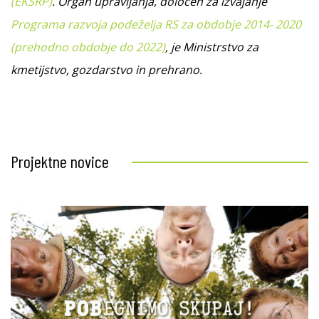
(EKSRP)
.
Organ upravljanja, določen za izvajanje
Programa razvoja podeželja RS za obdobje 2014- 2020
(prehodno obdobje do 2022)
, je Ministrstvo za
kmetijstvo, gozdarstvo in prehrano.
Projektne novice