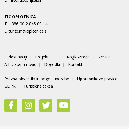
E:
info@tickonjice.si
TIC OPLOTNICA
T:
+386 (0) 2 845 09 14
E:
turizem@oplotnica.si
O destinaciji
Projekti
LTO Rogla-Zreče
Novice
Arhiv starih novic
Dogodki
Kontakt
Pravna obvestila in pogoji uporabe
Uporabnikove pravice
GDPR
Turistična taksa