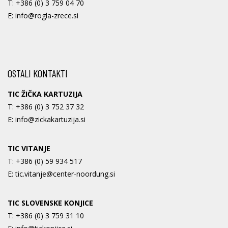
T:
+386 (0) 3 759 04 70
E:
info@rogla-zrece.si
OSTALI KONTAKTI
TIC ŽIČKA KARTUZIJA
T:
+386 (0) 3 752 37 32
E:
info@zickakartuzija.si
TIC VITANJE
T:
+386 (0) 59 934 517
E:
tic.vitanje@center-noordung.si
TIC SLOVENSKE KONJICE
T:
+386 (0) 3 759 31 10