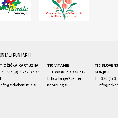
OSTALI KONTAKTI
TIC ŽIČKA KARTUZIJA
TIC VITANJE
TIC SLOVEN
T:
+386 (0) 3 752 37 32
T:
+386 (0) 59 934 517
KONJICE
E:
E:
tic.vitanje@center-
T:
+386 (0) 3
info@zickakartuzija.si
noordung.si
E:
info@tickon