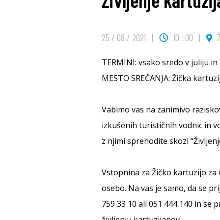
Življenje kartu
25 / 08 / 2021
10 : 00
Ž
TERMINI: vsako sredo v juliju in
MESTO SREČANJA: Žička kartuzij
Vabimo vas na zanimivo raziskov
izkušenih turističnih vodnic in v
z njimi sprehodite skozi “Življen
Vstopnina za Žičko kartuzijo za
osebo. Na vas je samo, da se prij
759 33 10 ali 051 444 140 in se
življenju kartuzijanov.