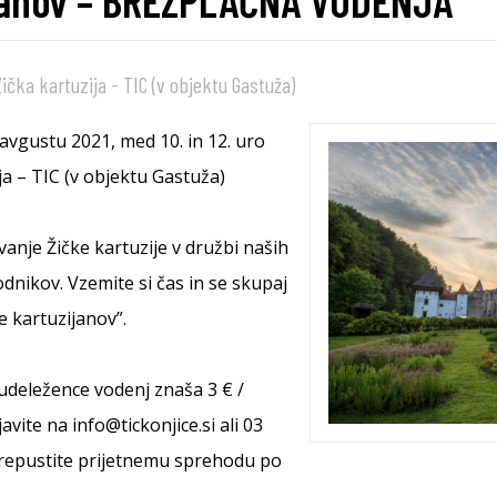
zijanov – BREZPLAČNA VODENJA
ička kartuzija - TIC (v objektu Gastuža)
 avgustu 2021, med 10. in 12. uro
a – TIC (v objektu Gastuža)
anje Žičke kartuzije v družbi naših
odnikov. Vzemite si čas in se skupaj
je kartuzijanov”.
 udeležence vodenj znaša 3 € /
avite na info@tickonjice.si ali 03
 prepustite prijetnemu sprehodu po