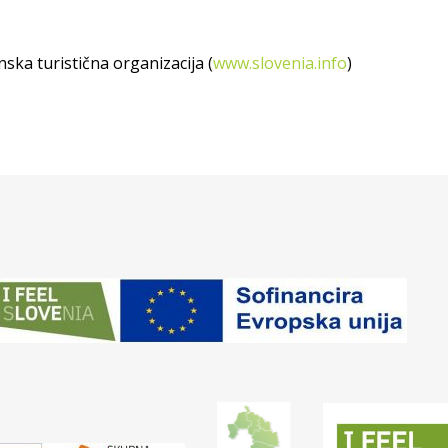
ska turistična organizacija (
www.slovenia.info
)