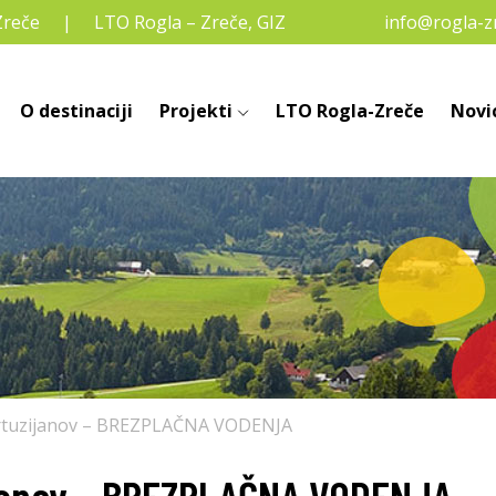
Zreče
LTO Rogla – Zreče, GIZ
info@rogla-zr
O destinaciji
Projekti
LTO Rogla-Zreče
Novi
kartuzijanov – BREZPLAČNA VODENJA