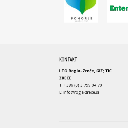
KONTAKT
LTO Rogla–Zreče, GIZ; TIC
ZREČE
T:
+386 (0) 3 759 04 70
E:
info@rogla-zrece.si