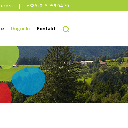
ece.si
+386 (0) 3 759 04 70
ce
Dogodki
Kontakt