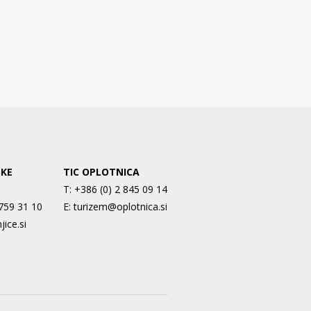
SKE
TIC OPLOTNICA
T:
+386 (0) 2 845 09 14
 759 31 10
E:
turizem@oplotnica.si
jice.si