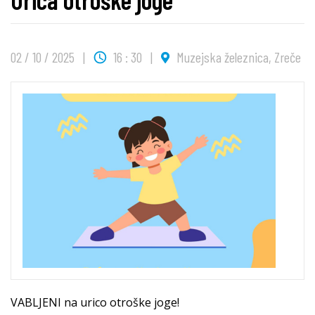
02 / 10 / 2025
16 : 30
Muzejska železnica, Zreče
VABLJENI na urico otroške joge!