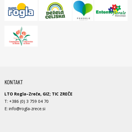
KONTAKT
LTO Rogla–Zreče, GIZ; TIC ZREČE
T:
+386 (0) 3 759 04 70
E:
info@rogla-zrece.si