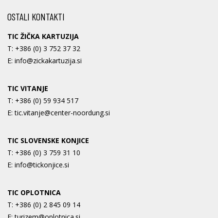
OSTALI KONTAKTI
TIC ŽIČKA KARTUZIJA
T:
+386 (0) 3 752 37 32
E:
info@zickakartuzija.si
TIC VITANJE
T:
+386 (0) 59 934 517
E:
tic.vitanje@center-noordung.si
TIC SLOVENSKE KONJICE
T:
+386 (0) 3 759 31 10
E:
info@tickonjice.si
TIC OPLOTNICA
T:
+386 (0) 2 845 09 14
E:
turizem@oplotnica.si