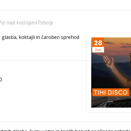
ot med krošnjami Pohorje
glasba, koktajli in čaroben sprehod
0