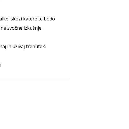
.
lke, skozi katere te bodo
bne zvočne izkušnje.
haj in uživaj trenutek.
a.