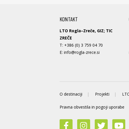
KONTAKT
LTO Rogla–Zreče, GIZ; TIC
ZREČE
T:
+386 (0) 3 759 04 70
E:
info@rogla-zrece.si
O destinaciji
Projekti
LTO
Pravna obvestila in pogoji uporabe