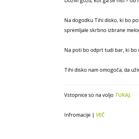
Doživi gozd, kot ga še nisi – ob
Na dogodku Tihi disko, ki bo po
spremljale skrbno izbrane melod
Na poti bo odprt tudi bar, ki bo r
Tihi disko nam omogoča, da uživ
Vstopnice so na voljo
TUKAJ.
Infromacije |
VEČ