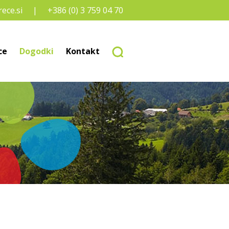
ece.si
+386 (0) 3 759 04 70
ce
Dogodki
Kontakt