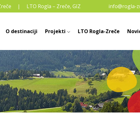
Zreče
LTO Rogla – Zreče, GIZ
info@rogla-zr
O destinaciji
Projekti
LTO Rogla-Zreče
Novi