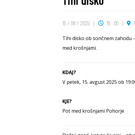
Tihi disko
15 / 08 / 2025
19 : 00
P
Tihi disko ob sončnem zahodu – 
med krošnjami.
KDAJ?
V petek, 15. avgust 2025 ob 19:0
KJE?
Pot med krošnjami Pohorje