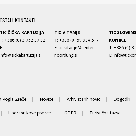
OSTALI KONTAKTI
TIC ŽIČKA KARTUZIJA
TIC VITANJE
TIC SLOVEN
T:
+386 (0) 3 752 37 32
T:
+386 (0) 59 934 517
KONJICE
E:
E:
tic.vitanje@center-
T:
+386 (0) 3
info@zickakartuzija.si
noordung.si
E:
info@tickon
 Rogla-Zreče
Novice
Arhiv starih novic
Dogodki
Uporabnikove pravice
GDPR
Turistična taksa