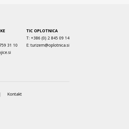
SKE
TIC OPLOTNICA
T:
+386 (0) 2 845 09 14
 759 31 10
E:
turizem@oplotnica.si
jice.si
Kontakt