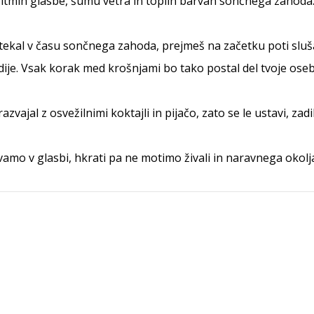
 ritmih glasbe, šumu vetra in toplih barvah sončnega zahoda
tekal v času sončnega zahoda, prejmeš na začetku poti sluša
ije. Vsak korak med krošnjami bo tako postal del tvoje ose
azvajal z osvežilnimi koktajli in pijačo, zato se le ustavi, zadi
amo v glasbi, hkrati pa ne motimo živali in naravnega okolj