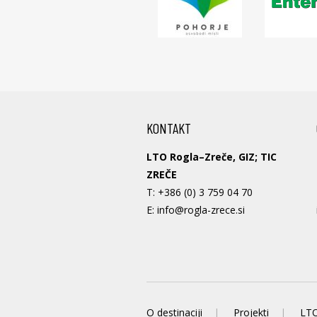
KONTAKT
LTO Rogla–Zreče, GIZ; TIC
ZREČE
T:
+386 (0) 3 759 04 70
E:
info@rogla-zrece.si
O destinaciji
Projekti
LTO