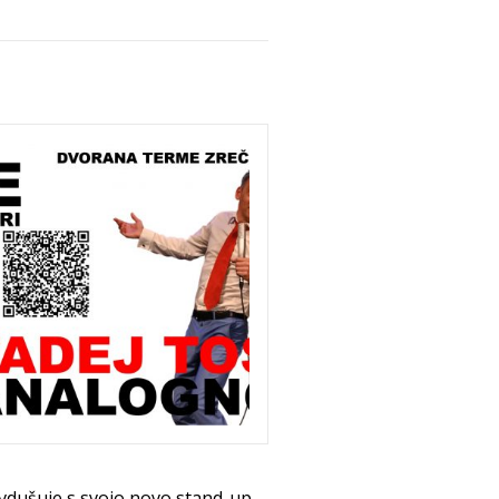
navdušuje s svojo novo stand-up