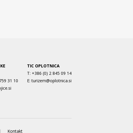
SKE
TIC OPLOTNICA
T:
+386 (0) 2 845 09 14
 759 31 10
E:
turizem@oplotnica.si
jice.si
Kontakt