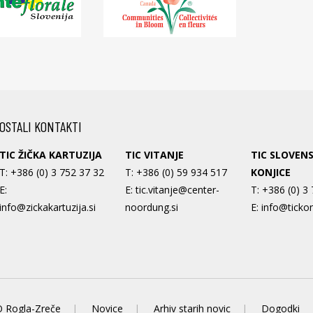
OSTALI KONTAKTI
TIC ŽIČKA KARTUZIJA
TIC VITANJE
TIC SLOVEN
T:
+386 (0) 3 752 37 32
T:
+386 (0) 59 934 517
KONJICE
E:
E:
tic.vitanje@center-
T:
+386 (0) 3
info@zickakartuzija.si
noordung.si
E:
info@tickon
 Rogla-Zreče
Novice
Arhiv starih novic
Dogodki