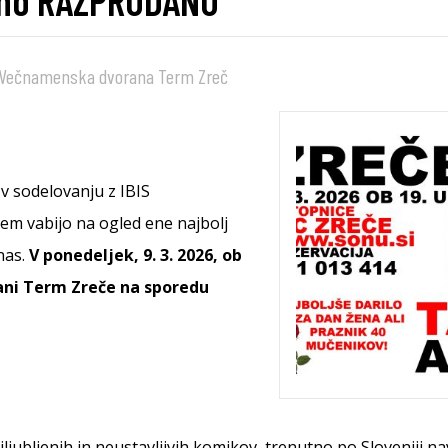
gno RAZPRODANO
Večnamenska dvorana Term Zreč
v sodelovanju z IBIS
ljem vabijo na ogled ene najbolj
nas.
V ponedeljek, 9. 3. 2026, ob
rani Term Zreče na sporedu
iljubljenih in neustavljivih komikov, trenutno po Sloveniji 