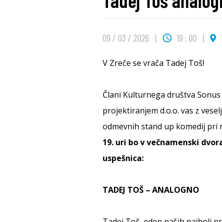
Tadej Toš analo
09 / 03 / 2026
19 : 00
V Zreče se vrača Tadej Toš!
Člani Kulturnega društva Sonus 
projektiranjem d.o.o. vas z vese
odmevnih stand up komedij pri 
19. uri bo v večnamenski dvo
uspešnica:
TADEJ TOŠ – ANALOGNO
Tadej Toš, eden naših najbolj pr