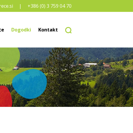
ece.si
+386 (0) 3 759 04 70
ce
Dogodki
Kontakt