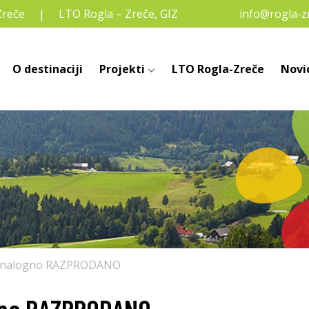
Zreče
LTO Rogla – Zreče, GIZ
info@rogla-zr
O destinaciji
Projekti
LTO Rogla-Zreče
Novi
 analogno RAZPRODANO