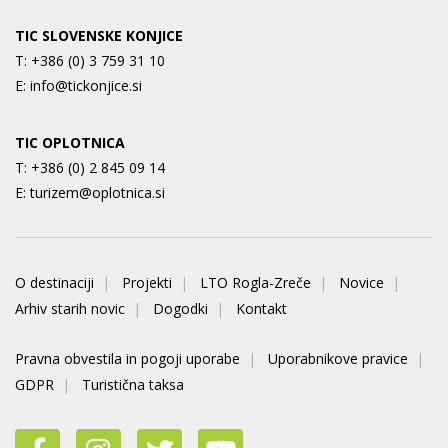
TIC SLOVENSKE KONJICE
T:
+386 (0) 3 759 31 10
E:
info@tickonjice.si
TIC OPLOTNICA
T:
+386 (0) 2 845 09 14
E:
turizem@oplotnica.si
O destinaciji
Projekti
LTO Rogla-Zreče
Novice
Arhiv starih novic
Dogodki
Kontakt
Pravna obvestila in pogoji uporabe
Uporabnikove pravice
GDPR
Turistična taksa