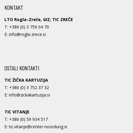
KONTAKT
LTO Rogla–Zreče, GIZ; TIC ZREČE
T:
+386 (0) 3 759 04 70
E:
info@rogla-zrece.si
OSTALI KONTAKTI
TIC ŽIČKA KARTUZIJA
T:
+386 (0) 3 752 37 32
E:
info@zickakartuzija.si
TIC VITANJE
T:
+386 (0) 59 934 517
E:
tic.vitanje@center-noordung.si