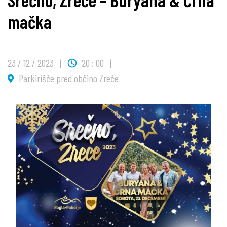
mačka
23 / 12 / 2023
20 : 00
Parkirišče pred občino Zreče