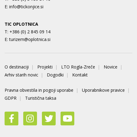
E:
info@tickonjice.si
TIC OPLOTNICA
T:
+386 (0) 2 845 09 14
E:
turizem@oplotnica.si
O destinaciji
Projekti
LTO Rogla-Zreče
Novice
Arhiv starih novic
Dogodki
Kontakt
Pravna obvestila in pogoji uporabe
Uporabnikove pravice
GDPR
Turistična taksa