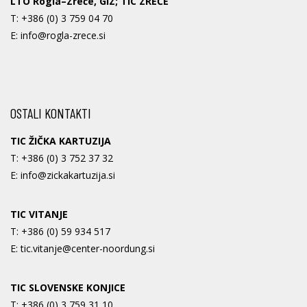
LTO Rogla–Zreče, GIZ; TIC ZREČE
T:
+386 (0) 3 759 04 70
E:
info@rogla-zrece.si
OSTALI KONTAKTI
TIC ŽIČKA KARTUZIJA
T:
+386 (0) 3 752 37 32
E:
info@zickakartuzija.si
TIC VITANJE
T:
+386 (0) 59 934 517
E:
tic.vitanje@center-noordung.si
TIC SLOVENSKE KONJICE
T:
+386 (0) 3 759 31 10