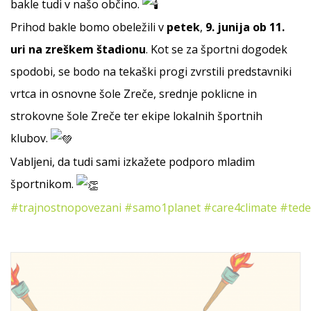
bakle tudi v našo občino.
Prihod bakle bomo obeležili v
petek
,
9. junija ob 11.
uri na zreškem štadionu
. Kot se za športni dogodek
spodobi, se bodo na tekaški progi zvrstili predstavniki
vrtca in osnovne šole Zreče, srednje poklicne in
strokovne šole Zreče ter ekipe lokalnih športnih
klubov.
Vabljeni, da tudi sami izkažete podporo mladim
športnikom.
#trajnostnopovezani
#samo1planet
#care4climate
#tede