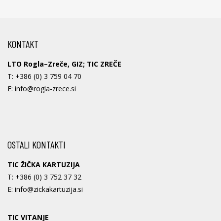
KONTAKT
LTO Rogla–Zreče, GIZ; TIC ZREČE
T:
+386 (0) 3 759 04 70
E:
info@rogla-zrece.si
OSTALI KONTAKTI
TIC ŽIČKA KARTUZIJA
T:
+386 (0) 3 752 37 32
E:
info@zickakartuzija.si
TIC VITANJE