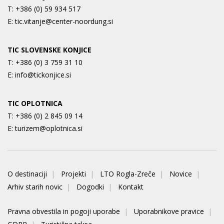
T:
+386 (0) 59 934 517
E:
tic.vitanje@center-noordung.si
TIC SLOVENSKE KONJICE
T:
+386 (0) 3 759 31 10
E:
info@tickonjice.si
TIC OPLOTNICA
T:
+386 (0) 2 845 09 14
E:
turizem@oplotnica.si
O destinaciji
Projekti
LTO Rogla-Zreče
Novice
Arhiv starih novic
Dogodki
Kontakt
Pravna obvestila in pogoji uporabe
Uporabnikove pravice