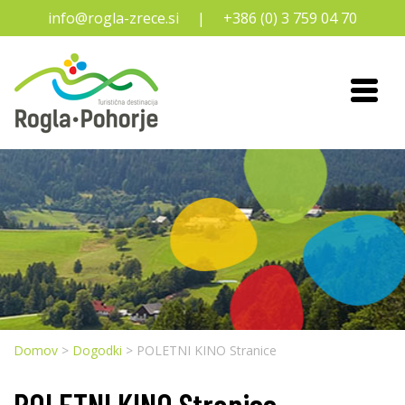
Preskoči na vsebino
info@rogla-zrece.si
+386 (0) 3 759 04 70
Domov
>
Dogodki
>
POLETNI KINO Stranice
POLETNI KINO Stranice