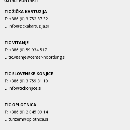
TIC ŽIČKA KARTUZIJA
T:
+386 (0) 3 752 37 32
E:
info@zickakartuzija.si
TIC VITANJE
T:
+386 (0) 59 934 517
E:
tic.vitanje@center-noordung.si
TIC SLOVENSKE KONJICE
T:
+386 (0) 3 759 31 10
E:
info@tickonjice.si
TIC OPLOTNICA
T:
+386 (0) 2 845 09 14
E:
turizem@oplotnica.si