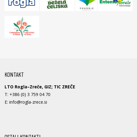
KONTAKT
LTO Rogla–Zreče, GIZ; TIC ZREČE
T:
+386 (0) 3 759 04 70
E:
info@rogla-zrece.si
OSTALI KONTAKTI