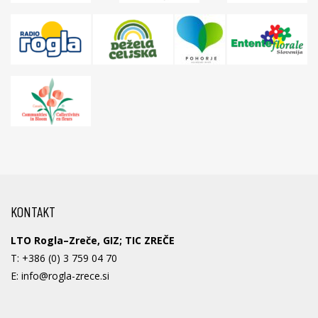
KONTAKT
LTO Rogla–Zreče, GIZ; TIC ZREČE
T:
+386 (0) 3 759 04 70
E:
info@rogla-zrece.si