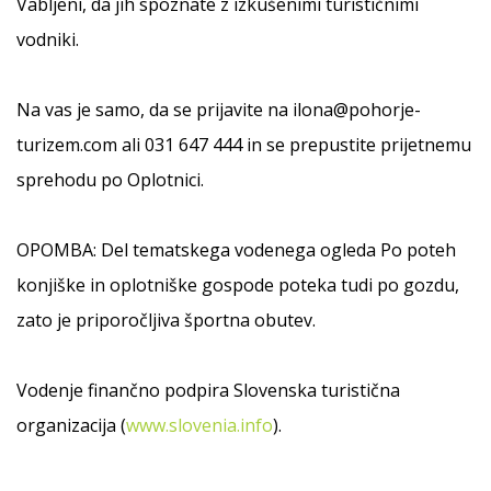
Vabljeni, da jih spoznate z izkušenimi turističnimi
vodniki.
Na vas je samo, da se prijavite na ilona@pohorje-
turizem.com ali 031 647 444 in se prepustite prijetnemu
sprehodu po Oplotnici.
OPOMBA: Del tematskega vodenega ogleda Po poteh
konjiške in oplotniške gospode poteka tudi po gozdu,
zato je priporočljiva športna obutev.
Vodenje finančno podpira Slovenska turistična
organizacija (
www.slovenia.info
).