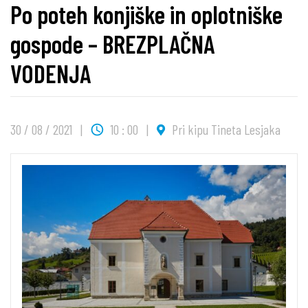
Po poteh konjiške in oplotniške
gospode – BREZPLAČNA
VODENJA
30 / 08 / 2021
10 : 00
Pri kipu Tineta Lesjaka