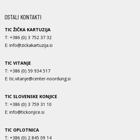
OSTALI KONTAKTI
TIC ŽIČKA KARTUZIJA
T:
+386 (0) 3 752 37 32
E:
info@zickakartuzija.si
TIC VITANJE
T:
+386 (0) 59 934 517
E:
tic.vitanje@center-noordung.si
TIC SLOVENSKE KONJICE
T:
+386 (0) 3 759 31 10
E:
info@tickonjice.si
TIC OPLOTNICA
T:
+386 (0) 2 845 09 14