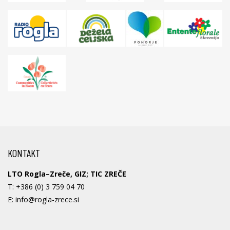
KONTAKT
LTO Rogla–Zreče, GIZ; TIC ZREČE
T:
+386 (0) 3 759 04 70
E:
info@rogla-zrece.si