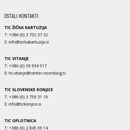
OSTALI KONTAKTI
TIC ŽIČKA KARTUZIJA
T:
+386 (0) 3 752 37 32
E:
info@zickakartuzija.si
TIC VITANJE
T:
+386 (0) 59 934 517
E:
tic.vitanje@center-noordung.si
TIC SLOVENSKE KONJICE
T:
+386 (0) 3 759 31 10
E:
info@tickonjice.si
TIC OPLOTNICA
T:
+386 (0) 2 845 09 14