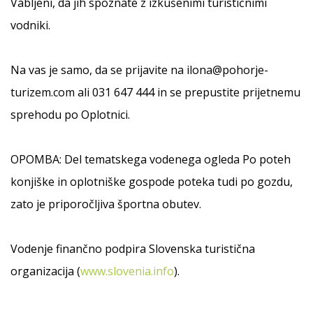
Vabljeni, da jih spoznate z izkušenimi turističnimi
vodniki.
Na vas je samo, da se prijavite na ilona@pohorje-
turizem.com ali 031 647 444 in se prepustite prijetnemu
sprehodu po Oplotnici.
OPOMBA: Del tematskega vodenega ogleda Po poteh
konjiške in oplotniške gospode poteka tudi po gozdu,
zato je priporočljiva športna obutev.
Vodenje finančno podpira Slovenska turistična
organizacija (
www.slovenia.info
).