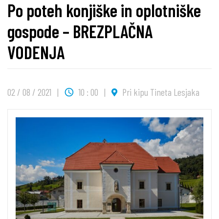
Po poteh konjiške in oplotniške
gospode – BREZPLAČNA
VODENJA
02 / 08 / 2021
10 : 00
Pri kipu Tineta Lesjaka