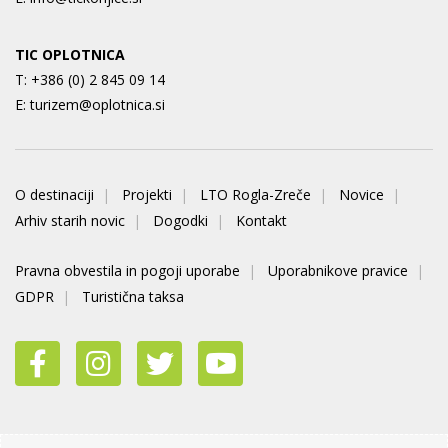
TIC OPLOTNICA
T:
+386 (0) 2 845 09 14
E:
turizem@oplotnica.si
O destinaciji
Projekti
LTO Rogla-Zreče
Novice
Arhiv starih novic
Dogodki
Kontakt
Pravna obvestila in pogoji uporabe
Uporabnikove pravice
GDPR
Turistična taksa