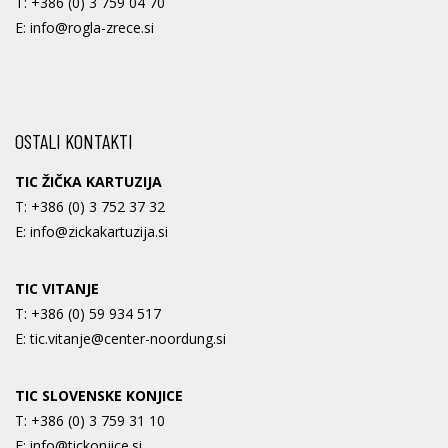
T:
+386 (0) 3 759 04 70
E:
info@rogla-zrece.si
OSTALI KONTAKTI
TIC ŽIČKA KARTUZIJA
T:
+386 (0) 3 752 37 32
E:
info@zickakartuzija.si
TIC VITANJE
T:
+386 (0) 59 934 517
E:
tic.vitanje@center-noordung.si
TIC SLOVENSKE KONJICE
T:
+386 (0) 3 759 31 10
E:
info@tickonjice.si