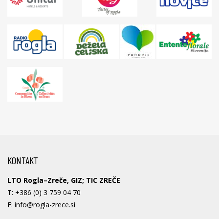
KONTAKT
LTO Rogla–Zreče, GIZ; TIC ZREČE
T:
+386 (0) 3 759 04 70
E:
info@rogla-zrece.si