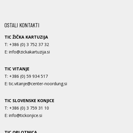
OSTALI KONTAKTI
TIC ŽIČKA KARTUZIJA
T:
+386 (0) 3 752 37 32
E:
info@zickakartuzija.si
TIC VITANJE
T:
+386 (0) 59 934 517
E:
tic.vitanje@center-noordung.si
TIC SLOVENSKE KONJICE
T:
+386 (0) 3 759 31 10
E:
info@tickonjice.si
TIC OPLOTNICA