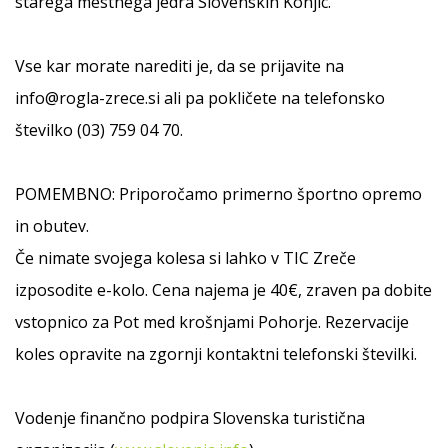
starega mestnega jedra Slovenskih Konjic.
Vse kar morate narediti je, da se prijavite na
info@rogla-zrece.si ali pa pokličete na telefonsko
številko (03) 759 04 70.
POMEMBNO: Priporočamo primerno športno opremo
in obutev.
Če nimate svojega kolesa si lahko v TIC Zreče
izposodite e-kolo. Cena najema je 40€, zraven pa dobite
vstopnico za Pot med krošnjami Pohorje. Rezervacije
koles opravite na zgornji kontaktni telefonski številki.
Vodenje finančno podpira Slovenska turistična