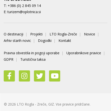
T:
+386 (0) 2 845 09 14
E:
turizem@oplotnica.si
O destinaciji
Projekti
LTO Rogla-Zreče
Novice
Arhiv starih novic
Dogodki
Kontakt
Pravna obvestila in pogoji uporabe
Uporabnikove pravice
GDPR
Turistična taksa
© 2026 LTO Rogla - Zreče, GIZ. Vse pravice pridržane.