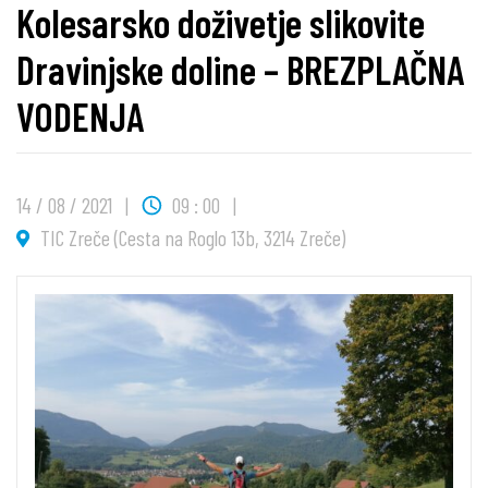
Kolesarsko doživetje slikovite
Dravinjske doline – BREZPLAČNA
VODENJA
14 / 08 / 2021
09 : 00
TIC Zreče (Cesta na Roglo 13b, 3214 Zreče)