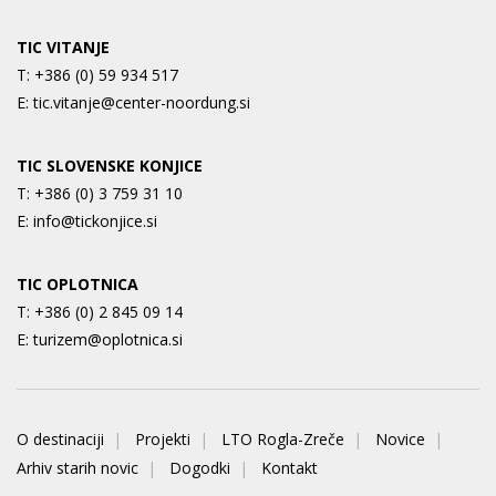
TIC VITANJE
T:
+386 (0) 59 934 517
E:
tic.vitanje@center-noordung.si
TIC SLOVENSKE KONJICE
T:
+386 (0) 3 759 31 10
E:
info@tickonjice.si
TIC OPLOTNICA
T:
+386 (0) 2 845 09 14
E:
turizem@oplotnica.si
O destinaciji
Projekti
LTO Rogla-Zreče
Novice
Arhiv starih novic
Dogodki
Kontakt