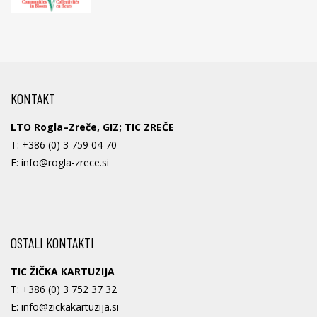
KONTAKT
LTO Rogla–Zreče, GIZ; TIC ZREČE
T:
+386 (0) 3 759 04 70
E:
info@rogla-zrece.si
OSTALI KONTAKTI
TIC ŽIČKA KARTUZIJA
T:
+386 (0) 3 752 37 32
E:
info@zickakartuzija.si