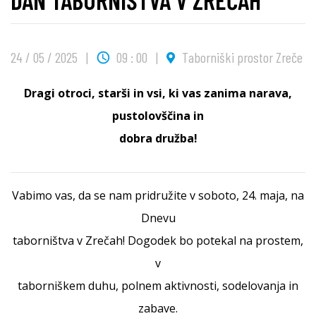
24 / 05 / 2025
09 : 00
Taborniški prostor Zreče
Dragi otroci, starši in vsi, ki vas zanima narava,
pustolovščina in
dobra družba!
Vabimo vas, da se nam pridružite v soboto, 24. maja, na
Dnevu
taborništva v Zrečah! Dogodek bo potekal na prostem,
v
taborniškem duhu, polnem aktivnosti, sodelovanja in
zabave.