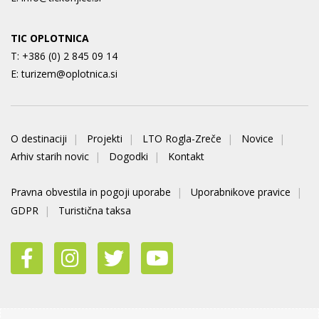
TIC OPLOTNICA
T:
+386 (0) 2 845 09 14
E:
turizem@oplotnica.si
O destinaciji
Projekti
LTO Rogla-Zreče
Novice
Arhiv starih novic
Dogodki
Kontakt
Pravna obvestila in pogoji uporabe
Uporabnikove pravice
GDPR
Turistična taksa