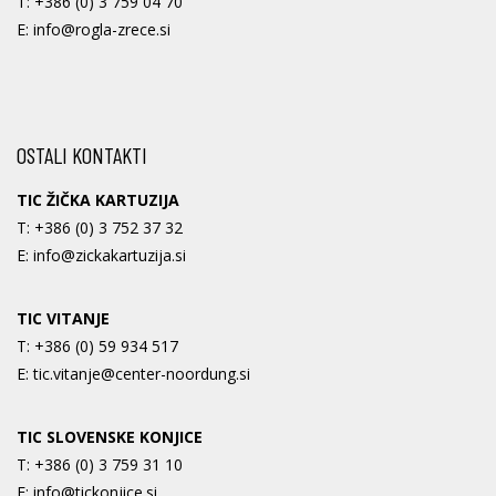
T:
+386 (0) 3 759 04 70
E:
info@rogla-zrece.si
OSTALI KONTAKTI
TIC ŽIČKA KARTUZIJA
T:
+386 (0) 3 752 37 32
E:
info@zickakartuzija.si
TIC VITANJE
T:
+386 (0) 59 934 517
E:
tic.vitanje@center-noordung.si
TIC SLOVENSKE KONJICE
T:
+386 (0) 3 759 31 10
E:
info@tickonjice.si